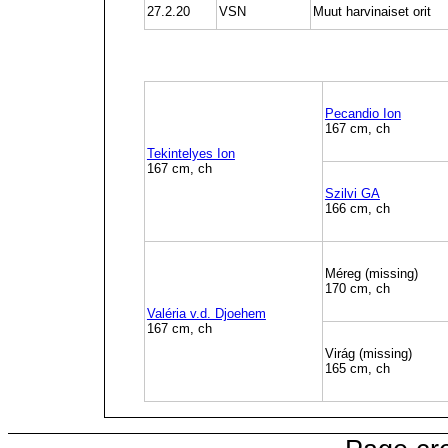
27.2.20
VSN
Muut harvinaiset orit
Pecandio Ion
167 cm, ch
Tekintelyes Ion
167 cm, ch
Szilvi GA
166 cm, ch
Méreg (missing)
170 cm, ch
Valéria v.d. Djoehem
167 cm, ch
Virág (missing)
165 cm, ch