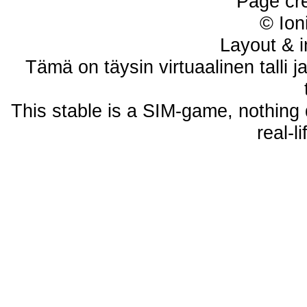
Page cr
© Ion
Layout & i
Tämä on täysin virtuaalinen talli j
This stable is a SIM-game, nothing 
real-l