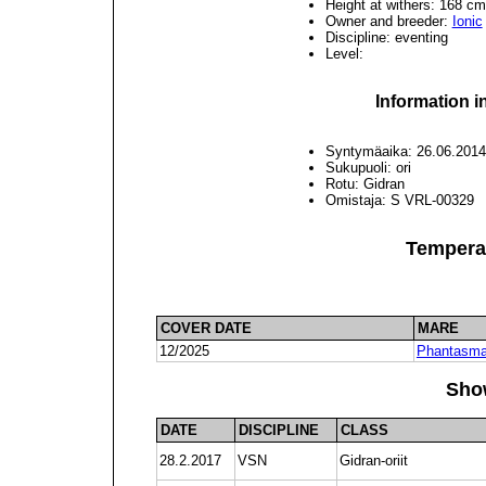
Height at withers: 168 cm
Owner and breeder:
Ionic
Discipline: eventing
Level:
Information i
Syntymäaika: 26.06.2014
Sukupuoli: ori
Rotu: Gidran
Omistaja: S VRL-00329
Tempera
COVER DATE
MARE
12/2025
Phantasmag
Sho
DATE
DISCIPLINE
CLASS
28.2.2017
VSN
Gidran-oriit