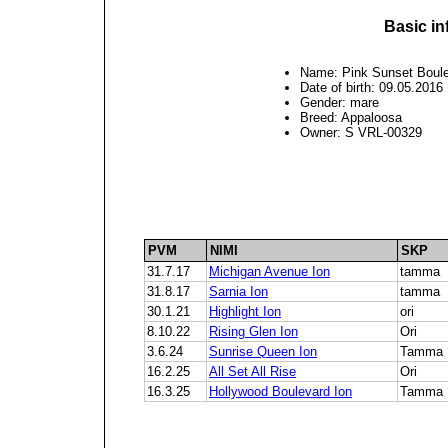
Basic in
Name: Pink Sunset Boul
Date of birth: 09.05.2016
Gender: mare
Breed: Appaloosa
Owner: S VRL-00329
PVM
NIMI
SKP
31.7.17
Michigan Avenue Ion
tamma
31.8.17
Sarnia Ion
tamma
30.1.21
Highlight Ion
ori
8.10.22
Rising Glen Ion
Ori
3.6.24
Sunrise Queen Ion
Tamma
16.2.25
All Set All Rise
Ori
16.3.25
Hollywood Boulevard Ion
Tamma