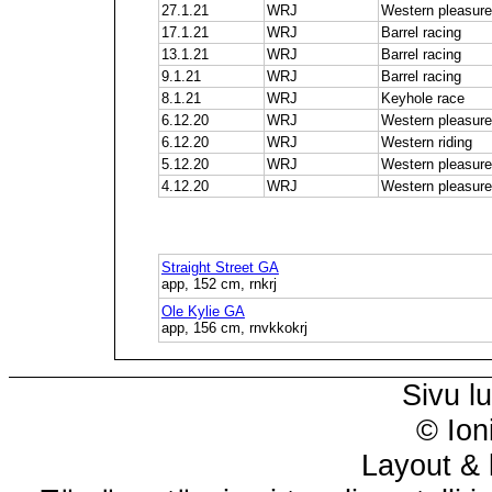
27.1.21
WRJ
Western pleasure
17.1.21
WRJ
Barrel racing
13.1.21
WRJ
Barrel racing
9.1.21
WRJ
Barrel racing
8.1.21
WRJ
Keyhole race
6.12.20
WRJ
Western pleasure
6.12.20
WRJ
Western riding
5.12.20
WRJ
Western pleasure
4.12.20
WRJ
Western pleasure
Straight Street GA
app, 152 cm, rnkrj
Ole Kylie GA
app, 156 cm, rnvkkokrj
Sivu l
© Ion
Layout & 