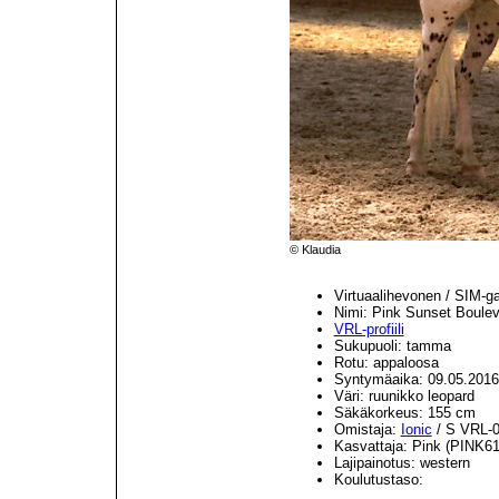
© Klaudia
Virtuaalihevonen / SIM-g
Nimi: Pink Sunset Boule
VRL-profiili
Sukupuoli: tamma
Rotu: appaloosa
Syntymäaika: 09.05.2016
Väri: ruunikko leopard
Säkäkorkeus: 155 cm
Omistaja:
Ionic
/ S VRL-
Kasvattaja: Pink (PINK6
Lajipainotus: western
Koulutustaso: