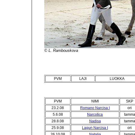
© L. Rambouskova
PVM
LAJI
LUOKKA
PVM
NIMI
SKP
23.2.08
Romano Narcisa I
ori
5.6.08
Narcotica
tamm
28.8.08
Nadisa
tamm
25.9.08
Lagun Narcisa I
ori
26.10.08
Natalia
tamm