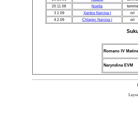
20.11.08
Noella
tamm
3.1.09
Xantos Narcisa I
ori
4.2.09
Chlapec Narcisa I
ori
Suku
Romano IV Matin
Naryndina EVM
Layou