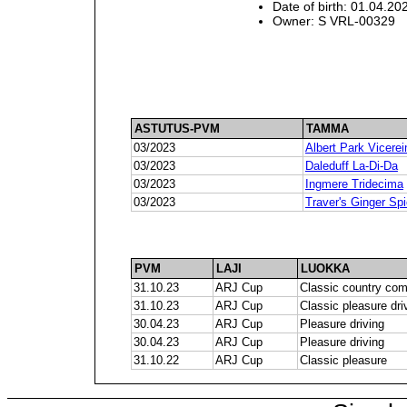
Date of birth: 01.04.20
Owner: S VRL-00329
ASTUTUS-PVM
TAMMA
03/2023
Albert Park Vicerei
03/2023
Daleduff La-Di-Da
03/2023
Ingmere Tridecima
03/2023
Traver's Ginger Sp
PVM
LAJI
LUOKKA
31.10.23
ARJ Cup
Classic country com
31.10.23
ARJ Cup
Classic pleasure dri
30.04.23
ARJ Cup
Pleasure driving
30.04.23
ARJ Cup
Pleasure driving
31.10.22
ARJ Cup
Classic pleasure