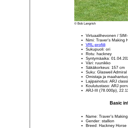
© Bob Langrish
Virtuaalihevonen / SI
Nimi: Traver's Making 
VRL-profiili
Sukupuoli: ori
Rotu: hackney
Syntymäaika: 01.04.2
Väri: ruunikko
Säkäkorkeus: 157 cm
Suku: Glasweil Admiral
Omistaja ja maahantuo
Lajipainotus: ARJ classi
Koulutustaso: ARJ porra
ARJ-III (78.000p), 22.
Basic in
Name: Traver's Making
Gender: stallion
Breed: Hackney Horse