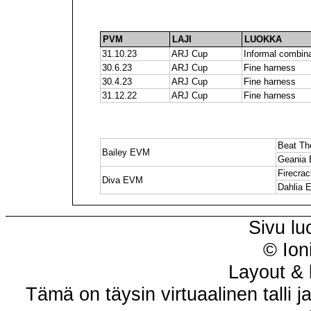
PVM
LAJI
LUOKKA
31.10.23
ARJ Cup
Informal combina
30.6.23
ARJ Cup
Fine harness
30.4.23
ARJ Cup
Fine harness
31.12.22
ARJ Cup
Fine harness
Beat Th
Bailey EVM
Geania
Firecra
Diva EVM
Dahlia
Sivu lu
© Ion
Layout & 
Tämä on täysin virtuaalinen talli j