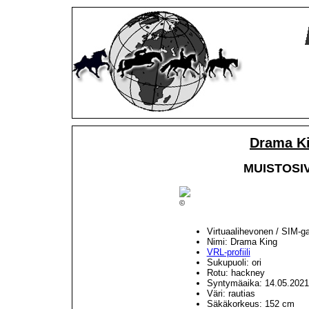
Drama Ki
MUISTOSIVU
©
Virtuaalihevonen / SIM-g
Nimi: Drama King
VRL-profiili
Sukupuoli: ori
Rotu: hackney
Syntymäaika: 14.05.202
Väri: rautias
Säkäkorkeus: 152 cm