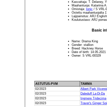
Kasvattaja: T. Delaney, 
Maahantuoja: Katariina A
Omistaja:
Ionic
/ S VRL-
Ostettu maahantuojalta 1
Lajipainotus: ARJ English
Koulutustaso: ARJ porrast
Basic in
Name: Drama King
Gender: stallion
Breed: Hackney Horse
Date of birth: 14.05.2021
Owner: S VRL-00329
ASTUTUS-PVM
TAMMA
02/2023
Albert Park Vicere
02/2023
Daleduff La-Di-Da
02/2023
Ingmere Tridecima
02/2023
Traver's Ginger Sp