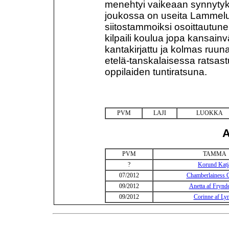
menehtyi vaikeaan synnytyks
joukossa on useita Lammelund
siitostammoiksi osoittautunei
kilpaili koulua jopa kansainvä
kantakirjattu ja kolmas ruuna
etelä-tanskalaisessa ratsa
oppilaiden tuntiratsuna.
PVM
LAJI
LUOKKA
A
PVM
TAMMA
?
Korund Katj
07/2012
Chamberlainess 
09/2012
Anetta af Frynd
09/2012
Corinne af Ly