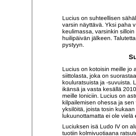
Lucius on suhteellisen sähäk
varsin näyttävä. Yksi paha vi
keulimassa, varsinkin silloi
huilipäivän jälkeen. Talutet
pystyyn.
Su
Lucius on kotoisin meille j
siittolasta, joka on suorasta
kouluratsuista ja -suvuista. 
ikänsä ja vasta kesällä 201
meille Ioniciin. Lucius on a
kilpailemisen ohessa ja sen 
yksilöitä, joista tosin kuka
lukuunottamatta ei ole vielä 
Luciuksen isä Ludo IV on alu
tuotiin kolmivuotiaana ratsu