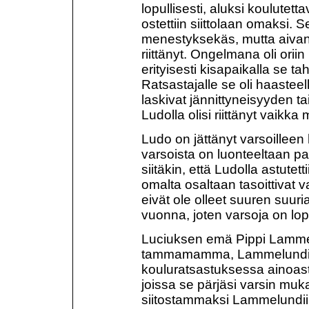
lopullisesti, aluksi koulutett
ostettiin siittolaan omaksi. S
menestyksekäs, mutta aivan
riittänyt. Ongelmana oli orii
erityisesti kisapaikalla se ta
Ratsastajalle se oli haasteel
laskivat jännittyneisyyden ta
Ludolla olisi riittänyt vaikka 
Ludo on jättänyt varsoilleen 
varsoista on luonteeltaan p
siitäkin, että Ludolla astutet
omalta osaltaan tasoittivat 
eivät ole olleet suuren suuri
vuonna, joten varsoja on lopu
Luciuksen emä Pippi Lammelu
tammamamma, Lammelundin o
kouluratsastuksessa ainoast
joissa se pärjäsi varsin muka
siitostammaksi Lammelundiin