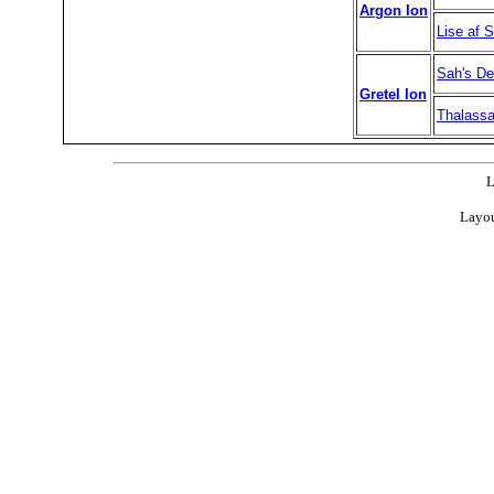
Argon Ion
Lise af S
Sah's De
Gretel Ion
Thalassa
L
Layou