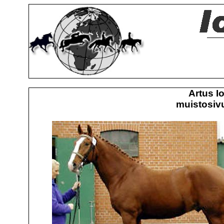
Artus I
muistosivu