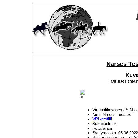
Narses Te
Kuva
MUISTOSIV
©
Virtuaalihevonen / SIM-g
Nimi: Narses Tess ox
VRL-profiili
Sukupuoli: ori
Rotu: arabi
Syntymäaika: 05.06.2022
Väri: ruunikko (gg, Ee, A