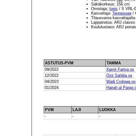
Säkäkorkeus: 156 cm
Omistaja:
Ionic
/ S VRL-
Kasvattaja:
Tennessee
/ 
Tilausvarsa kasvattajalta
Lajipainotus: ARJ classic 
Koulutustaso: ARJ porrast
ASTUTUS-PVM
TAMMA
09/2022
Xamir Fariya ox
12/2022
Ozir Sahiba ox
04/2023
Wadi Crolowa ox
01/2024
Hajrah al Parag 
PVM
LAJI
LUOKKA
-
-
-