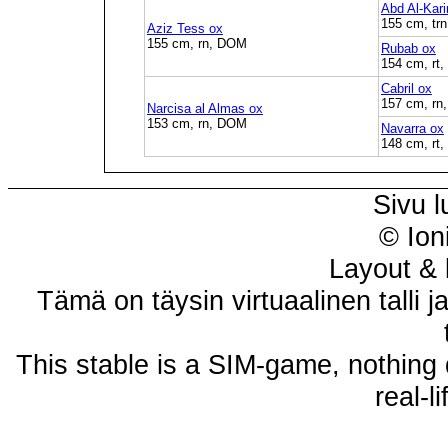
Abd Al-Kar
155 cm, tr
Aziz Tess ox
155 cm, rn, DOM
Rubab ox
154 cm, rt
Cabril ox
157 cm, rn
Narcisa al Almas ox
153 cm, rn, DOM
Navarra ox
148 cm, rt
Sivu l
© Ion
Layout & 
Tämä on täysin virtuaalinen talli j
This stable is a SIM-game, nothing 
real-l