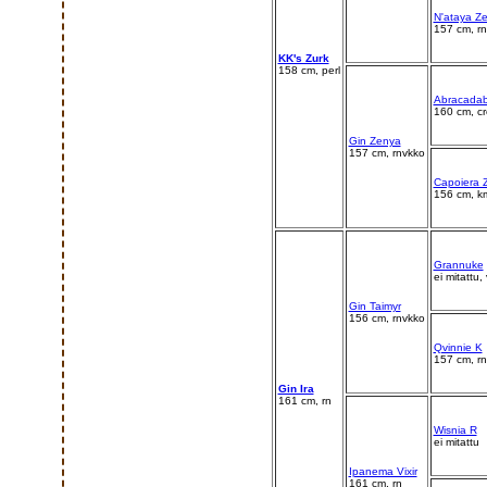
N'ataya Ze
157 cm, rnv
KK's Zurk
158 cm, perl
Abracadab
160 cm, cr
Gin Zenya
157 cm, rnvkko
Capoiera 
156 cm, k
Grannuke
ei mitattu,
Gin Taimyr
156 cm, rnvkko
Qvinnie K
157 cm, rn
Gin Ira
161 cm, rn
Wisnia R
ei mitattu
Ipanema Vixir
161 cm, rn