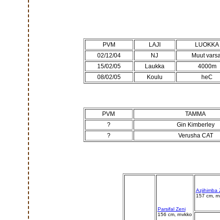
PVM
LAJI
LUOKKA
02/12/04
NJ
Muut varsa
15/02/05
Laukka
4000m
08/02/05
Koulu
heC
PVM
TAMMA
?
Gin Kimberley
?
Verusha CAT
Azjihimba 
157 cm, r
Parsifal Zeni
156 cm, rnvkko