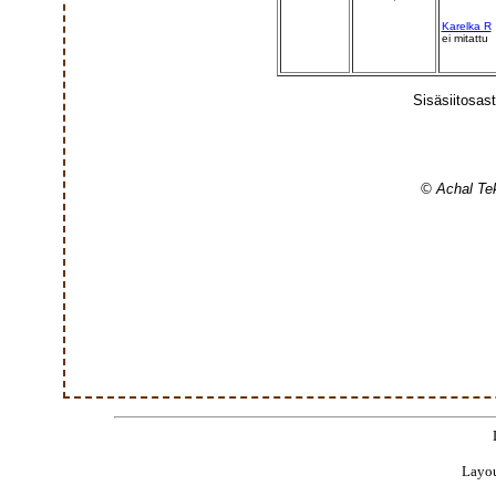
Karelka R
ei mitattu
Sisäsiitosas
© Achal Tek
Layou