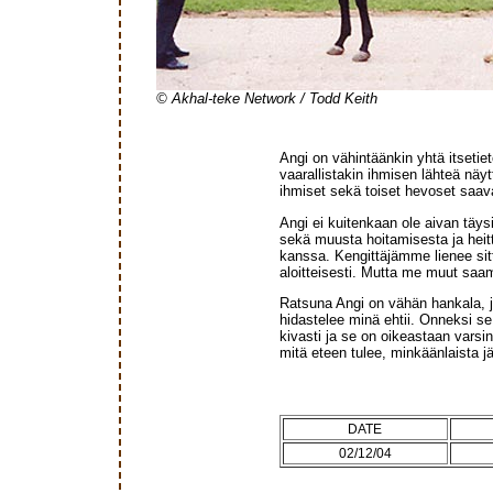
© Akhal-teke Network / Todd Keith
Angi on vähintäänkin yhtä itsetie
vaarallistakin ihmisen lähteä näy
ihmiset sekä toiset hevoset saavat
Angi ei kuitenkaan ole aivan täy
sekä muusta hoitamisesta ja heit
kanssa. Kengittäjämme lienee sitt
aloitteisesti. Mutta me muut saam
Ratsuna Angi on vähän hankala, jo
hidastelee minä ehtii. Onneksi se
kivasti ja se on oikeastaan varsin
mitä eteen tulee, minkäänlaista jä
DATE
02/12/04