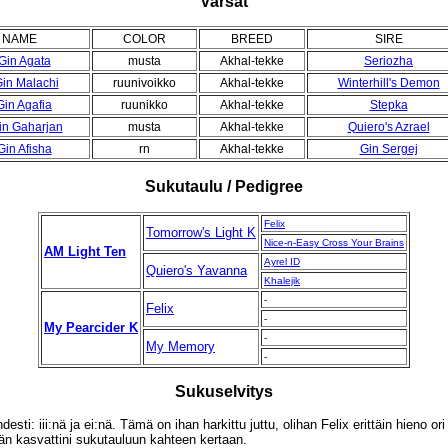
Varsat
NAME
COLOR
BREED
SIRE
Gin Agata
musta
Akhal-tekke
Seriozha
in Malachi
ruunivoikko
Akhal-tekke
Winterhill's Demon
Gin Agafia
ruunikko
Akhal-tekke
Stepka
in Gaharjan
musta
Akhal-tekke
Quiero's Azrael
Gin Afisha
rn
Akhal-tekke
Gin Sergej
Sukutaulu / Pedigree
Felix
Tomorrow's Light K
Nice-n-Easy Cross Your Brains
AM Light Ten
Ayrel ID
Quiero's Yavanna
Khalejik
-
Felix
-
My Pearcider K
-
My Memory
-
Sukuselvitys
sti: iii:nä ja ei:nä. Tämä on ihan harkittu juttu, olihan Felix erittäin hieno ori j
än kasvattini sukutauluun kahteen kertaan.