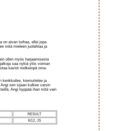
 on aivan turhaa, ellei jopa
ee mitä mieleen juolahtaa ja
niin ollen myös harjaamisesta
jalkoja saa nykiä ylös voiman
nostaa kaviot melkeinpä oma-
n kenkkuilee, kiemurtelee ja
 Angi sen sijaan kulkee varsin
teillä, Angi hyppää ihan mitä vain
RESULT
6/12, JS