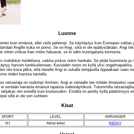
Luonne
toinen kuin emänsä, ellei vielä pahempi. Se käyttäytyy kuin Euroopan valtias ja
ttämään Angille kuka on pomo. Se on Angi, siitä ei ole epäilystäkään. Angi tek
 sitten vinkua ihan miten haluavat, se ei tallin kuningatarta kiinnosta.
sin mahdoton hoidettava, vaikka joskus onkin hankala. Se pitää huomiosta ja 
täytyy harvoin kenkkuilemaan. Kavioiden nosto on kyllä yksi ongelmapaikka, 
en niin kova jätkä, että hänelle Angi ei uskalla temppuilla tippaakaan vaan 
me niiden kanssa taistella.
s ratsastaja on oudompi ihminen. Angi ei vieraalle tee mitään ilmaiseksi vaa
 ei sentään harrasta emänsä tapaisia rodeonäytöksiä. Tutummilla ratsastajilla
 lahjakas niin esteillä kuin koulussakin. Emältä on peritty kyllä päättömyys es
rjeä sillä ei ole sen suhteen.
Kisat
SPORT
LEVEL
ARRANGER
NJ
Akhal-teket
RBSHY