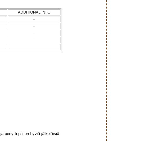
ADDITIONAL INFO
-
-
-
-
-
a periytti paljon hyviä jälkeläisiä.