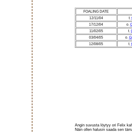
FOALING DATE
12/11/04
t.
17/12/04
o.
G
11/02/05
t.
03/04/05
o.
G
12/08/05
t.
Angin suvusta löytyy ori Felix kahde
Näin ollen halusin saada sen täm