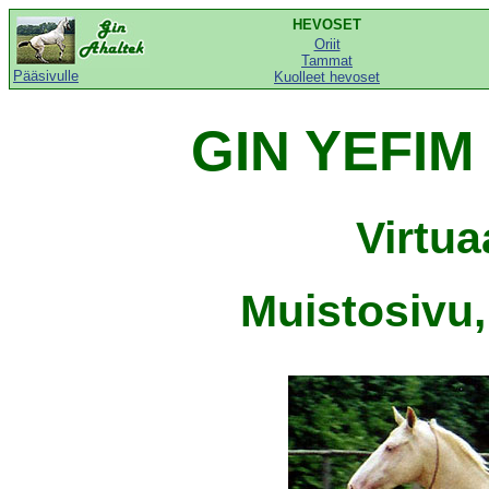
HEVOSET
Oriit
Tammat
Pääsivulle
Kuolleet hevoset
GIN YEFIM
Virtu
Muistosivu,