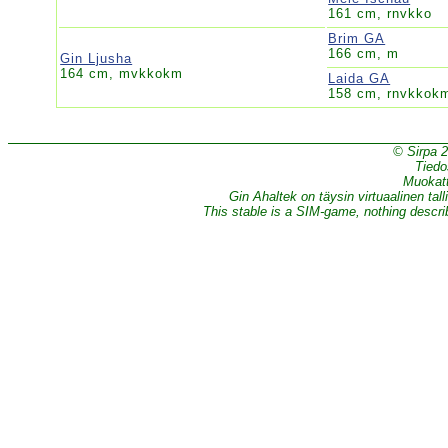
161 cm, rnvkko
Brim GA
166 cm, m
Gin Ljusha
164 cm, mvkkokm
Laida GA
158 cm, rnvkkok
© Sirpa 
Tiedo
Muokatt
Gin Ahaltek on täysin virtuaalinen tall
This stable is a SIM-game, nothing describe