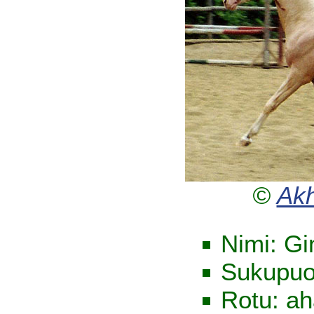
©
Akh
Nimi: Gi
Sukupuol
Rotu: ah