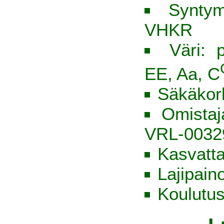
Syntym
VHKR
Väri: 
EE, Aa, C
Säkäkor
Omista
VRL-0032
Kasvatt
Lajipain
Koulutus