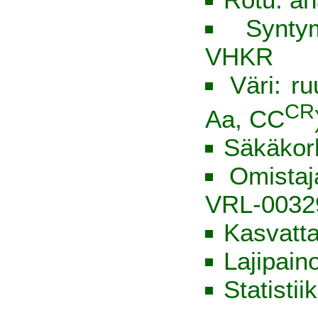
Synty
VHKR
Väri: ru
CR
Aa, CC
Säkäkor
Omista
VRL-0032
Kasvatt
Lajipain
Statistii