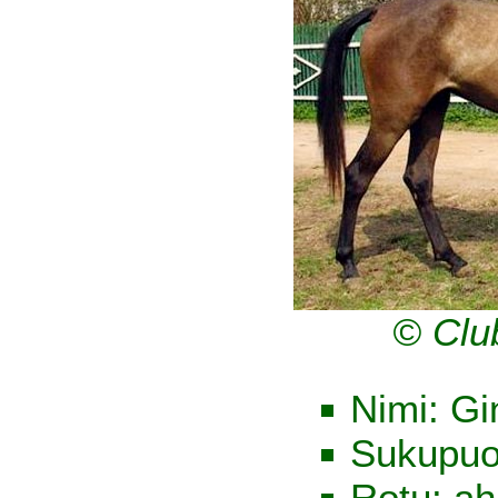
© Clu
Nimi: G
Sukupuo
Rotu: ah