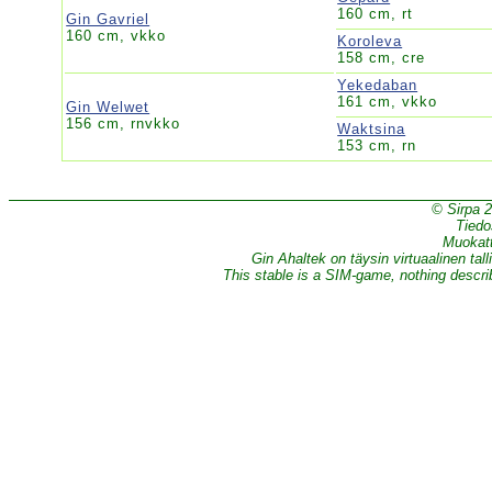
160 cm, rt
Gin Gavriel
160 cm, vkko
Koroleva
158 cm, cre
Yekedaban
161 cm, vkko
Gin Welwet
156 cm, rnvkko
Waktsina
153 cm, rn
© Sirpa 
Tiedo
Muokatt
Gin Ahaltek on täysin virtuaalinen tall
This stable is a SIM-game, nothing describe