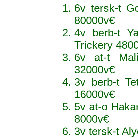
6v tersk-t G
80000v€
4v berb-t Y
Trickery 480
6v at-t Ma
32000v€
3v berb-t Te
16000v€
5v at-o Hak
8000v€
3v tersk-t A