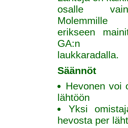
osalle vain
Molemmille s
erikseen maini
GA:n hiek
laukkaradalla.
Säännöt
Hevonen voi o
lähtöön
Yksi omista
hevosta per läh