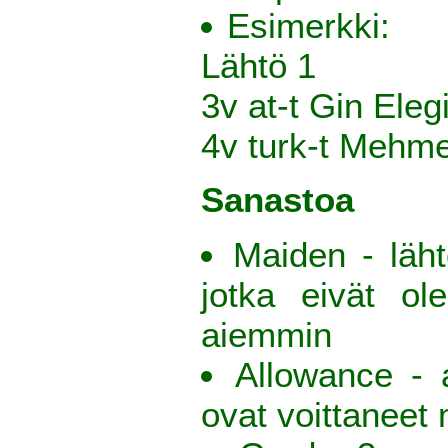
Esimerkki:
Lähtö 1
3v at-t Gin Eleg
4v turk-t Mehme
Sanastoa
Maiden - läht
jotka eivät ol
aiemmin
Allowance - a
ovat voittaneet