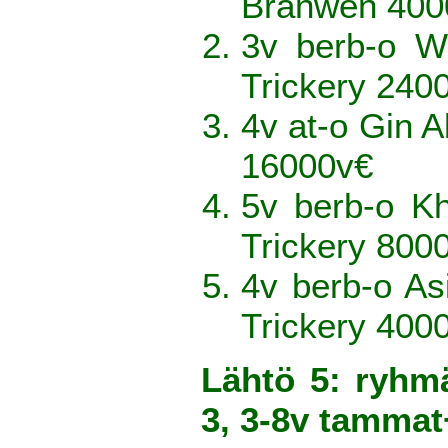
Branwen 400
3v berb-o W
Trickery 240
4v at-o Gin A
16000v€
5v berb-o Kh
Trickery 800
4v berb-o As
Trickery 400
Lähtö 5: ryhm
3, 3-8v tamma