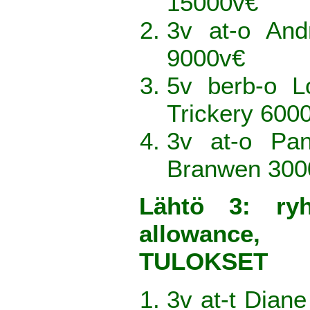
15000v€
3v at-o An
9000v€
5v berb-o L
Trickery 600
3v at-o Pa
Branwen 300
Lähtö 3: ry
allowance
TULOKSET
3v at-t Dian