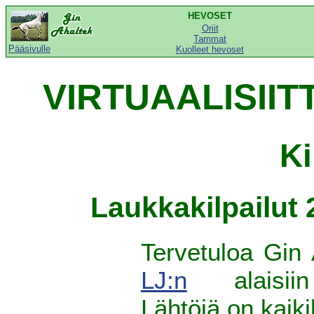
HEVOSET
Oriit
Tammat
Pääsivulle
Kuolleet hevoset
VIRTUAALISIIT
Ki
Laukkakilpailut
Tervetuloa Gin 
LJ:n
alaisiin 
Lähtöjä on kaikil