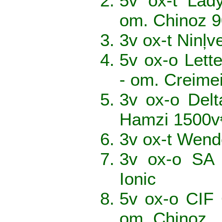
5v ox-t Lad
om. Chinoz 
3v ox-t Ninļ
5v ox-o Lett
- om. Creime
3v ox-o Delt
Hamzi 1500v
3v ox-t Wend
3v ox-o SA 
Ionic
5v ox-o CIF 
om. Chinoz