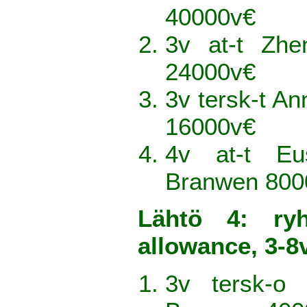
40000v€
3v at-t Zh
24000v€
3v tersk-t An
16000v€
4v at-t E
Branwen 800
Lähtö 4: ry
allowance, 3-8
3v tersk-o