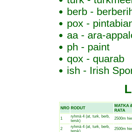
berb - berber
pox - pintabia
aa - ara-appa
ph - paint
qox - quarab
ish - Irish Sp
L
MATKA 
NRO
RODUT
RATA
ryhmä 4 (at, turk, berb,
1
2500m hi
tersk)
ryhmä 4 (at, turk, berb,
2
2500m hi
tersk)