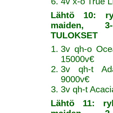
4v x-o True L
Lähtö 10: r
maiden, 3-
TULOKSET
3v qh-o Oce
15000v€
3v qh-t A
9000v€
3v qh-t Acac
Lähtö 11: r