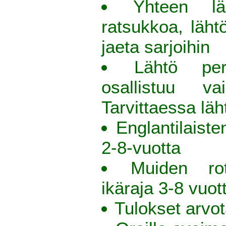
Yhteen l
ratsukkoa, läht
jaeta sarjoihin
Lähtö per
osallistuu v
Tarvittaessa läh
Englantilaiste
2-8-vuotta
Muiden ro
ikäraja 3-8 vuot
Tulokset arvo