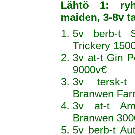
Lähtö 1: ry
maiden, 3-8v
5v berb-t 
Trickery 150
3v at-t Gin P
9000v€
3v tersk-
Branwen Far
3v at-t Am
Branwen 300
5v berb-t Au