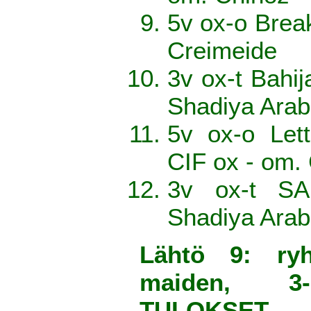
5v ox-o Brea
Creimeide
3v ox-t Bahij
Shadiya Arab
5v ox-o Let
CIF ox - om.
3v ox-t SA
Shadiya Arab
Lähtö 9: ry
maiden, 3-
TULOKSET