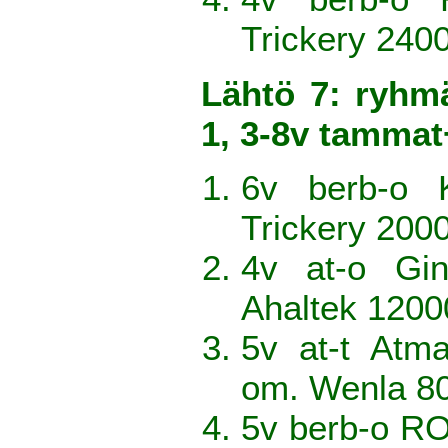
Trickery 240
Lähtö 7: ryhm
1, 3-8v tamma
6v berb-o 
Trickery 200
4v at-o Gi
Ahaltek 120
5v at-t Atm
om. Wenla 8
5v berb-o RO