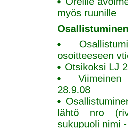
Oreille avoim
myös ruunille
Osallistumine
Osallistu
osoitteeseen v
Otsikoksi LJ 
Viimeinen
28.9.08
Osallistumin
lähtö nro (riv
sukupuoli nimi 