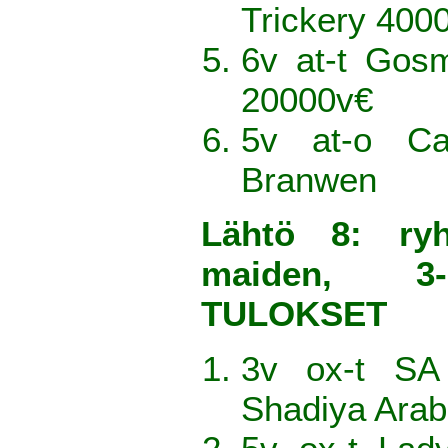
Trickery 400
6v at-t Gos
20000v€
5v at-o C
Branwen
Lähtö 8: ry
maiden, 3-
TULOKSET
3v ox-t SA
Shadiya Arab