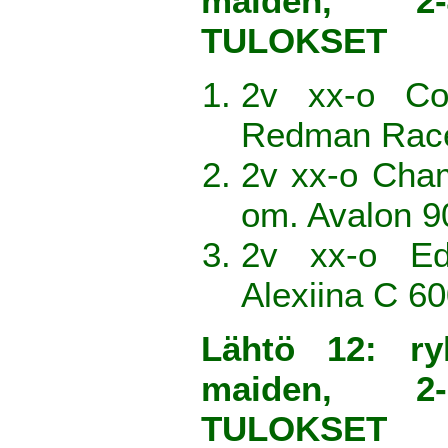
maiden, 2-
TULOKSET
2v xx-o Co
Redman Race
2v xx-o Cha
om. Avalon 
2v xx-o Ed
Alexiina C 6
Lähtö 12: r
maiden, 2-
TULOKSET