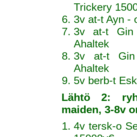
Trickery 150
3v at-t Ayn 
3v at-t Gin
Ahaltek
3v at-t Gi
Ahaltek
5v berb-t Esk
Lähtö 2: ry
maiden, 3-8v 
4v tersk-o 