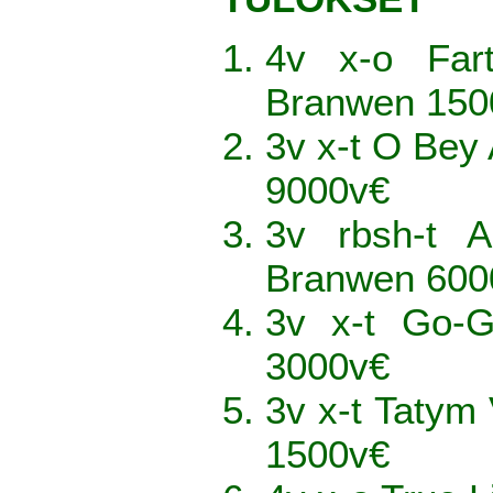
4v x-o Far
Branwen 150
3v x-t O Bey
9000v€
3v rbsh-t 
Branwen 600
3v x-t Go-G
3000v€
3v x-t Tatym
1500v€