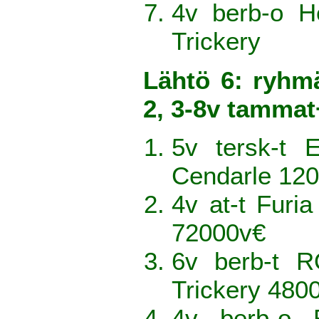
4v berb-o H
Trickery
Lähtö 6: ryhm
2, 3-8v tamma
5v tersk-t 
Cendarle 12
4v at-t Fur
72000v€
6v berb-t R
Trickery 480
4v berb-o 