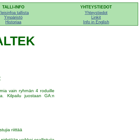
TALLI-INFO
YHTEYSTIEDOT
leisinfoa tallista
Yhteystiedot
Ympäristö
Linkit
Historiaa
Info in English
ALTEK
t
oimia vain ryhmän 4 roduille
ta. Kilpailu juostaan GA:n
ujia riittää
pidetään vaikkei osallistujia