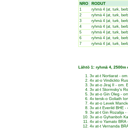
NRO
RODUT
1
ryhmä 4 (at, turk, berb
2
ryhmä 4 (at, turk, berb
3
ryhmä 4 (at, turk, berb
4
ryhmä 4 (at, turk, berb
5
ryhmä 4 (at, turk, berb
6
ryhmä 4 (at, turk, berb
7
ryhmä 4 (at, turk, berb
Lähtö 1: ryhmä 4, 2500m
3v at-t Nortiarat - o
4v at-o Vindickto Rus
3v at-o Jiraj II - om
3v at-t Stormsky's R
3v at-o Gin Oleg - o
4v tersk-o Goliath Ion
4v at-o Levek Mancke
3v at-t Everild BHE 
3v at-t Gin Rozalija 
3v at-o Gyhanboh Kav
4v at-o Yamato BRA 
4v at-t Vernanda BR