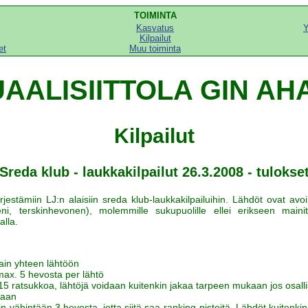
TOIMINTA
Kasvatus
Y
Kilpailut
et
Muu toiminta
UAALISIITTOLA GIN AH
Kilpailut
Sreda klub - laukkakilpailut 26.3.2008 - tulokse
rjestämiin LJ:n alaisiin sreda klub-laukkakilpailuihin. Lähdöt ovat av
eni, terskinhevonen), molemmille sukupuolille ellei erikseen maini
alla.
ain yhteen lähtöön
max. 5 hevosta per lähtö
5 ratsukkoa, lähtöjä voidaan kuitenkin jakaa tarpeen mukaan jos osallist
taan
 vähintään 3 hevosta, jotta siitä saa ranking-pisteitä. Lähdöt kuitenkin 