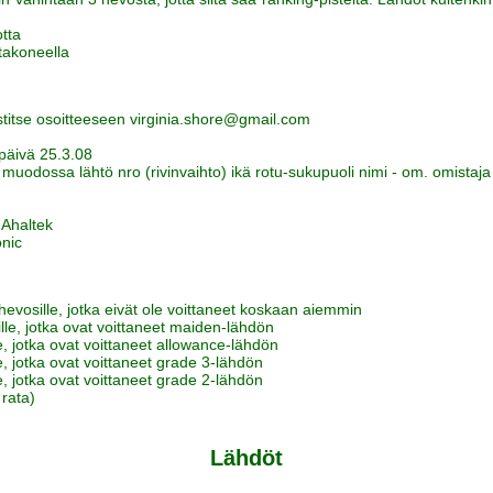
tta
takoneella
titse osoitteeseen virginia.shore@gmail.com
späivä 25.3.08
muodossa lähtö nro (rivinvaihto) ikä rotu-sukupuoli nimi - om. omistaja
 Ahaltek
onic
hevosille, jotka eivät ole voittaneet koskaan aiemmin
lle, jotka ovat voittaneet maiden-lähdön
e, jotka ovat voittaneet allowance-lähdön
e, jotka ovat voittaneet grade 3-lähdön
e, jotka ovat voittaneet grade 2-lähdön
 rata)
Lähdöt