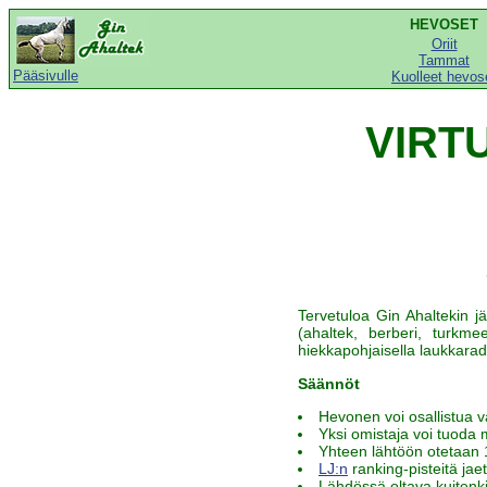
HEVOSET
Oriit
Tammat
Pääsivulle
Kuolleet hevos
VIRT
Tervetuloa Gin Ahaltekin jä
(ahaltek, berberi, turkme
hiekkapohjaisella laukkarad
Säännöt
Hevonen voi osallistua v
Yksi omistaja voi tuoda 
Yhteen lähtöön otetaan 1
LJ:n
ranking-pisteitä jae
Lähdössä oltava kuitenkin