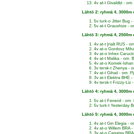
4v at-t Givaldķt - om.
Lähtö 2: ryhmä 4, 3000m
5v turk-o Jitter Bug
5v at-t Graushize -
Lähtö 3: ryhmä 4, 2500m
4v at-t Įrialt RUS - o
4v at-o Gordovz Miha
4v at-o Inhex Caruct
4v at-t Malika - om
4v at-o Komek-Ishan
3v tersk-t Zhenya - o
4v at-t Gihail - om. Pj
3v at-t Elektra BHE 
4v tersk-t Frizzy-Li
Lähtö 4: ryhmä 4, 3000m
5v at-t Fenenil - om
5v turk-t Yesterday
Lähtö 5: ryhmä 4, 3000m 
4v at-t Gin Elegia - 
4v at-o Willem BRA 
3v at-o Cagatay BR