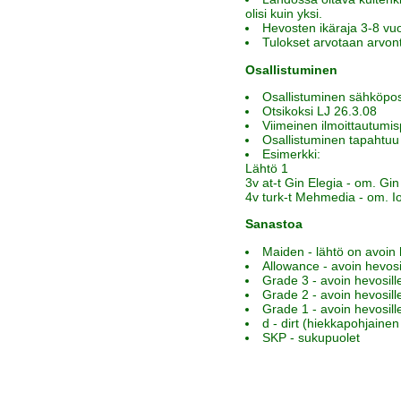
olisi kuin yksi.
Hevosten ikäraja 3-8 vuo
Tulokset arvotaan arvon
Osallistuminen
Osallistuminen sähköpos
Otsikoksi LJ 26.3.08
Viimeinen ilmoittautumi
Osallistuminen tapahtuu 
Esimerkki:
Lähtö 1
3v at-t Gin Elegia - om. Gin
4v turk-t Mehmedia - om. I
Sanastoa
Maiden - lähtö on avoin 
Allowance - avoin hevosi
Grade 3 - avoin hevosill
Grade 2 - avoin hevosill
Grade 1 - avoin hevosill
d - dirt (hiekkapohjainen
SKP - sukupuolet