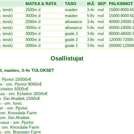
MATKA & RATA
TASO
IKÄ
SKP
PALKINNOT
, tersk)
2500m d
maiden
3-4v
mol
15000-9000-6
, tersk)
3000m d
maiden
5-8v
mol
15000-9000-6
, tersk)
2500m d
allowance
3-4v
mol
40000-24000-
, tersk)
3000m d
allowance
5-8v
mol
40000-24000-
, tersk)
3000m d
grade 3
3-8v
mol
80000-48000-
, tersk)
3000m d
grade 2
3-8v
mol
120000-72000
, tersk)
3000m d
grade 1
3-8v
mol
200000-12000
Osallistujat
 d, maiden, 3-4v TULOKSET
m. Pjortoi 15000v€
o - om. Pjortoi 9000v€
. Echelon 6000v€
oza - om. Echelon 3000v€
m. Gin Ahaltek 1500v€
 - om. Ionic
r - om. Pjortoi
- om. Knoxdale Farm
- om. Gin Ahaltek
auz - om. Pjortoi
- om. Knoxdale Farm
A - om. Branwen Farm