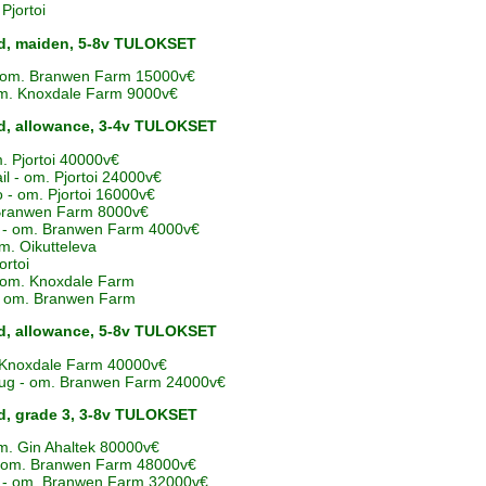
 Pjortoi
 d, maiden, 5-8v TULOKSET
 - om. Branwen Farm 15000v€
 om. Knoxdale Farm 9000v€
 d, allowance, 3-4v TULOKSET
m. Pjortoi 40000v€
il - om. Pjortoi 24000v€
o - om. Pjortoi 16000v€
. Branwen Farm 8000v€
 - om. Branwen Farm 4000v€
m. Oikutteleva
ortoi
- om. Knoxdale Farm
z - om. Branwen Farm
 d, allowance, 5-8v TULOKSET
. Knoxdale Farm 40000v€
 Bug - om. Branwen Farm 24000v€
d, grade 3, 3-8v TULOKSET
om. Gin Ahaltek 80000v€
- om. Branwen Farm 48000v€
A - om. Branwen Farm 32000v€