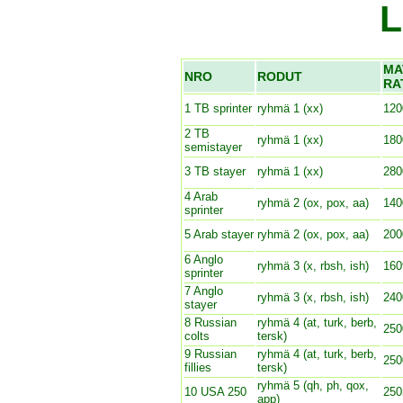
L
MA
NRO
RODUT
RA
1 TB sprinter
ryhmä 1 (xx)
120
2 TB
ryhmä 1 (xx)
180
semistayer
3 TB stayer
ryhmä 1 (xx)
280
4 Arab
ryhmä 2 (ox, pox, aa)
140
sprinter
5 Arab stayer
ryhmä 2 (ox, pox, aa)
200
6 Anglo
ryhmä 3 (x, rbsh, ish)
160
sprinter
7 Anglo
ryhmä 3 (x, rbsh, ish)
240
stayer
8 Russian
ryhmä 4 (at, turk, berb,
250
colts
tersk)
9 Russian
ryhmä 4 (at, turk, berb,
250
fillies
tersk)
ryhmä 5 (qh, ph, qox,
10 USA 250
250
app)