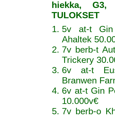
hiekka, G3, 
TULOKSET
5v at-t Gi
Ahaltek 50.0
7v berb-t Au
Trickery 30.
6v at-t E
Branwen Far
6v at-t Gin P
10.000v€
7v berb-o Kh