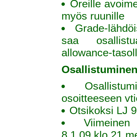
Oreille avoim
myös ruunille
Grade-lähdöi
saa osallist
allowance-tasol
Osallistumine
Osallistu
osoitteeseen v
Otsikoksi LJ 9
Viimeinen
8.1.09 klo 21 