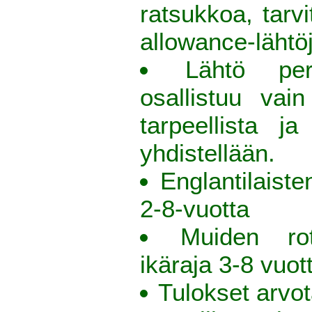
ratsukkoa, tarv
allowance-lähtö
Lähtö per
osallistuu vai
tarpeellista ja
yhdistellään.
Englantilaiste
2-8-vuotta
Muiden ro
ikäraja 3-8 vuot
Tulokset arvo