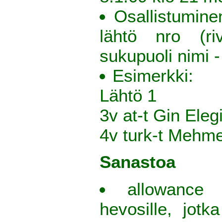
Osallistumin
lähtö nro (riv
sukupuoli nimi 
Esimerkki:
Lähtö 1
3v at-t Gin Eleg
4v turk-t Mehme
Sanastoa
allowance
hevosille, jotk