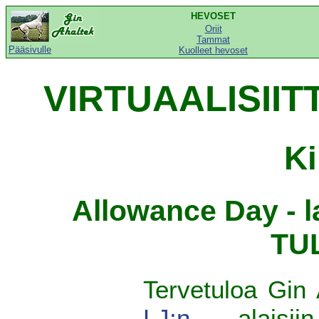
HEVOSET
Oriit
Tammat
Pääsivulle
Kuolleet hevoset
VIRTUAALISIIT
Ki
Allowance Day - l
TU
Tervetuloa Gin 
LJ:n
alaisiin 