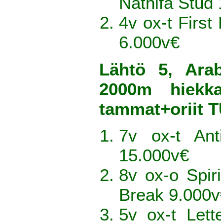
Nathifa Stud
4v ox-t Firs
6.000v€
Lähtö 5, Ara
2000m hiekka
tammat+oriit
7v ox-t An
15.000v€
8v ox-o Spir
Break 9.000v
5v ox-t Lett