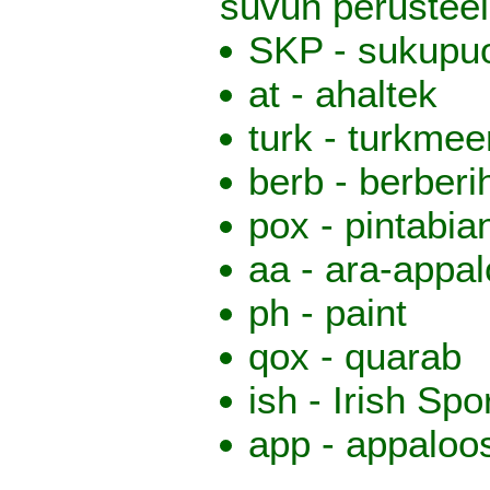
suvun perusteel
SKP - sukupuo
at - ahaltek
turk - turkmee
berb - berber
pox - pintabia
aa - ara-appa
ph - paint
qox - quarab
ish - Irish Sp
app - appaloo