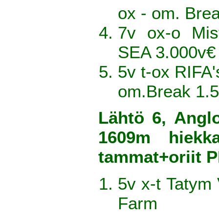
ox - om. Bre
7v ox-o Mis
SEA 3.000v€
5v t-ox RIFA'
om.Break 1.
Lähtö 6, Anglo
1609m hiekka
tammat+oriit
5v x-t Tatym
Farm