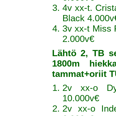
4v xx-t. Cris
Black 4.000v
3v xx-t Miss
2.000v€
Lähtö 2, TB s
1800m hiekka
tammat+oriit
2v xx-o Dy
10.000v€
2v xx-o Ind