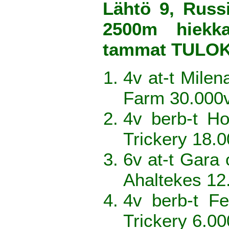
Lähtö 9, Russi
2500m hiekka
tammat TULO
4v at-t Mile
Farm 30.000
4v berb-t H
Trickery 18.
6v at-t Gara 
Ahaltekes 12
4v berb-t F
Trickery 6.0