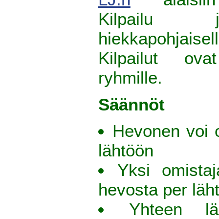
Kilpailu 
hiekkapohjais
Kilpailut ova
ryhmille.
Säännöt
Hevonen voi o
lähtöön
Yksi omista
hevosta per läh
Yhteen l