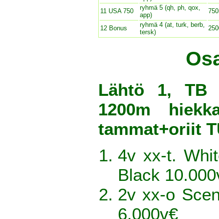
ryhmä 5 (qh, ph, qox,
11 USA 750
750
app)
ryhmä 4 (at, turk, berb,
12 Bonus
250
tersk)
Osa
Lähtö 1, TB 
1200m hiekka
tammat+oriit
4v xx-t. Whi
Black 10.000
2v xx-o Sce
6.000v€