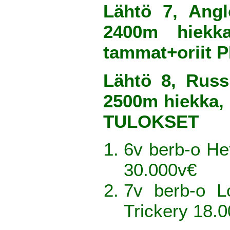
Lähtö 7, Angl
2400m hiekka
tammat+oriit
Lähtö 8, Russ
2500m hiekka, 
TULOKSET
6v berb-o Hef
30.000v€
7v berb-o L
Trickery 18.