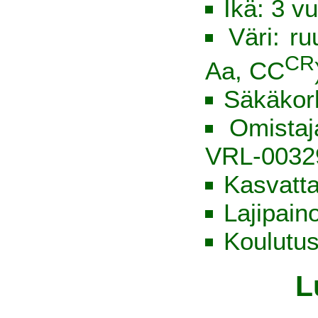
Ikä: 3 vu
Väri: ru
CR
Aa, CC
Säkäkor
Omista
VRL-0032
Kasvatt
Lajipain
Koulutus
L