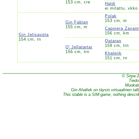
153 cm, cre
Haldi
ei mitattu, vkko
Polak
153 cm, m
Gin Fabian
155 cm, m
Capoiera Zavan
156 cm, km
Gin Jelisaveta
154 cm, rn
Qataran
159 cm, trn
Q' Jellatartar
156 cm, trn
Khalejik
151 cm, rn
© Sirpa 
Tiedo
Muokatt
Gin Ahaltek on täysin virtuaalinen tall
This stable is a SIM-game, nothing describe